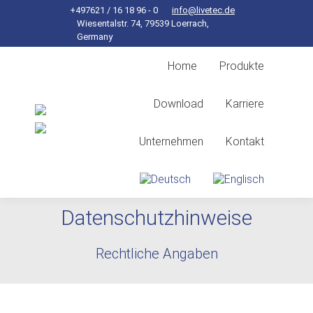
+497621 / 16 18 96 - 0
info@livetec.de
Wiesentalstr. 74, 79539 Loerrach,
Germany
Home
Produkte
Download
Karriere
Unternehmen
Kontakt
Datenschutzhinweise
Sie befinden sich hier:
Rechtliche Angaben